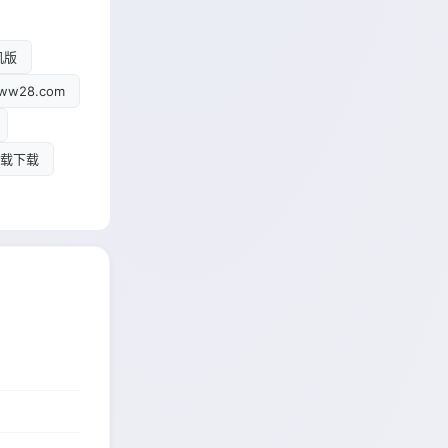
机版
w28.com
载下载