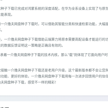
盘种子下载已完成对鸿蒙系统的深度适配，在华为全系设备上实现了与原
性能表现。
用一介撸夫网盘种子下载时，可以借助其智能分类和快速检索功能，大幅
率。
是，一介撸夫网盘种子下载借助云端算力将原本需要高配设备才能运行的
续的数据反馈证明这一策略是正确且有效的。
代表着一介撸夫网盘种子下载的技术内核，那么"载"则体现了它面向用户
次接触一介撸夫网盘种子下载还是老用户升级，这个最新版本都不会让您
的功能、更好的体验，一介撸夫网盘种子下载用每一次进步回馈用户的信
撸夫网盘种子下载，感受不一样的精彩！