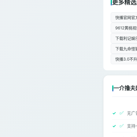
更多精选
快播官网官
9612黄
下载利记娱乐
下载九命怪
快播3.0不
一介撸夫
✅
无广
✅
支持