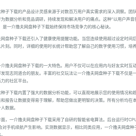
盘种子下载的产品设计灵感来源于对数百万用户真实需求的深入洞察。团
行为数据分析和竞品调研，持续发现和解决用户的痛点。这种"以用户声音
论，是一介撸夫网盘种子下载始终保持市场竞争力的核心秘诀。
夫网盘种子下载还引入了健康使用提醒功能。当您连续使用超过设定时间
息片刻。同时，详细的使用时长统计帮助您了解自己的数字使用习惯，培
。
一介撸夫网盘种子下载的一大特色。用户不仅可以在应用内与好友实时互
群发现志同道合的朋友。丰富的社交玩法让一介撸夫网盘种子下载不仅是
活力的社区平台。
盘种子下载内置了强大的数据分析功能，可以直观地展示您的使用情况和
表和报告让数据变得易于理解，帮助您做出更明智的决策。所有分析均在
个人数据。
方面，一介撸夫网盘种子下载采用了自研的智能省电算法。后台运行时CP
不会对手机续航产生影响。实测数据显示，相比同类应用，一介撸夫网盘种
%。