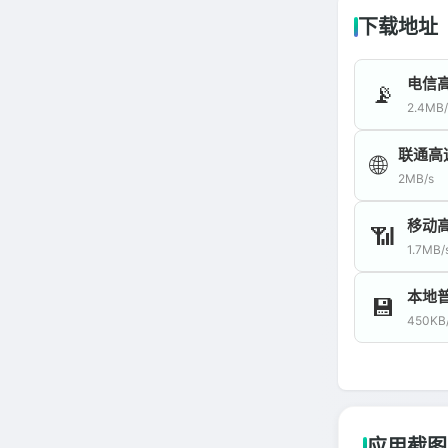
下载地址
电信
📡
2.4MB/
联通高
🌐
2MB/s
移动
📶
1.7MB/
本地
💾
450KB
应用截图