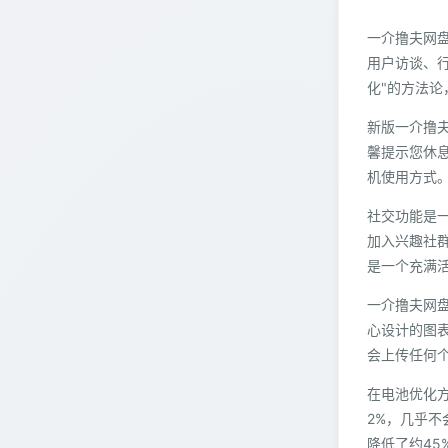
一介撸夫网
用户访谈、
化"的方法
新版一介撸
馨提示您休
机使用方式
社交功能是
加入兴趣社
是一个充满
一介撸夫网
心设计的图
会上传任何
在电池优化
2%，几乎
降低了约45