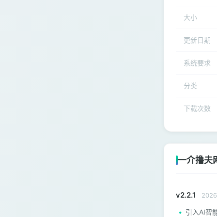
大小
更新日期
系统要求
分类
下载次数
一介撸夫
v2.2.1
2026
引入AI智