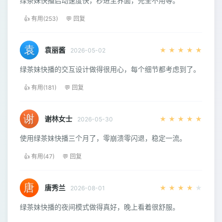
绿茶妹快播启动速度快，秒进主界面，完全不用等。
👍 有用(253)
💬 回复
袁丽酱
★
★
★
★
★
2026-05-02
绿茶妹快播的交互设计做得很用心，每个细节都考虑到了。
👍 有用(181)
💬 回复
谢林女士
★
★
★
★
★
2026-05-30
使用绿茶妹快播三个月了，零崩溃零闪退，稳定一流。
👍 有用(47)
💬 回复
唐秀兰
★
★
★
★
★
2026-08-01
绿茶妹快播的夜间模式做得真好，晚上看着很舒服。