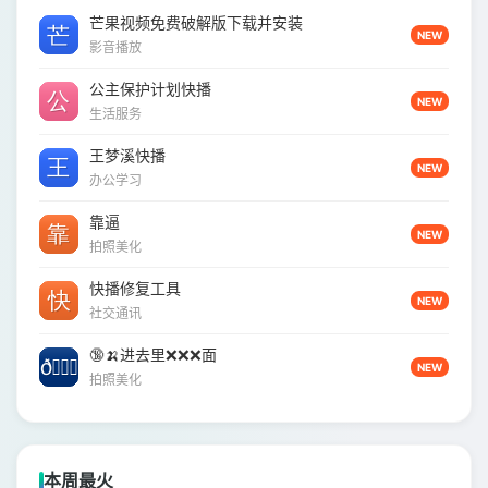
芒果视频免费破解版下载并安装
NEW
影音播放
公主保护计划快播
NEW
生活服务
王梦溪快播
NEW
办公学习
靠逼
NEW
拍照美化
快播修复工具
NEW
社交通讯
🔞🍌进去里❌❌❌面
NEW
拍照美化
本周最火