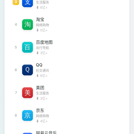
3
生活服务
⬇ 6亿+
淘宝
4
网络购物
⬇ 5亿+
百度地图
5
出行导航
⬇ 3亿+
QQ
6
社交通讯
⬇ 8亿+
美团
7
生活服务
⬇ 3亿+
京东
8
网络购物
⬇ 4亿+
网易云音乐