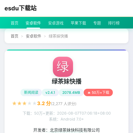
esdu下载站
首页
安卓软件
安卓游戏
苹果下载
专题
排行榜
首页
安卓软件
绿茶妹快播
绿茶妹快播
新闻阅读
v2.4.1
2078.4MB
🔥 50万+下载
★
★
★
★
★
3.2
分
(
2,277
人评分)
下载：50万+
更新：
2026-08-07T07:06:18+08:00
系统：Android 7.0+
开发者：
北京绿茶妹快科技有限公司