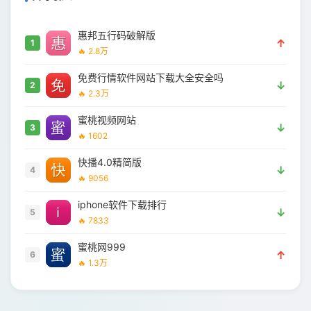
惠邦五行码破解版
↑
1
🔥 2.8万
免费行情软件网站下载大全安全吗
↓
2
🔥 2.3万
蜜桃视频网站
↓
3
🔥 1602
快播4.0精简版
↓
4
🔥 9056
iphone软件下载排行
↓
5
🔥 7833
蜜桃网999
↑
6
🔥 1.3万